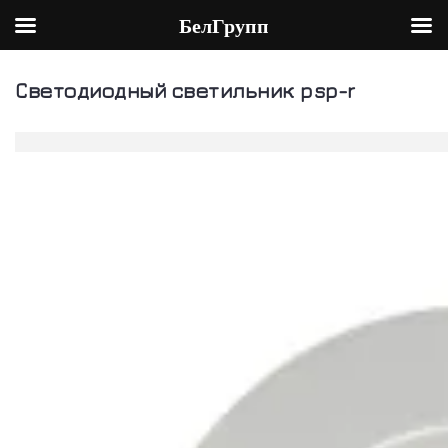
БелГрупп
Skip
to
Светодиодный светильник psp-r
content