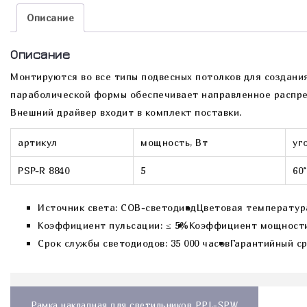
Описание
Описание
Монтируются во все типы подвесных потолков для создани
параболической формы обеспечивает направленное распред
Внешний драйвер входит в комплект поставки.
артикул
мощность, Вт
уг
PSP-R 8840
5
60°
Источник света: COB-светодиод
Цветовая температура
Коэффициент пульсации: ≤ 5%
Коэффициент мощности: 
Срок службы светодиодов: 35 000 часов
Гарантийный ср
Навигация
по
Рамка накладная для светильников PPL-SPW