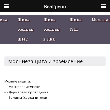
БелГрупп
Skip
вка
Шина
Шина
Шина
Молние
to
content
медная
медная
ГЗШ
ШМТ
в ПВХ
Молниезащита и заземление
Молниезащита:
--- Молниеприемники
--- Держатели проводника
--- Зажимы (соединители)