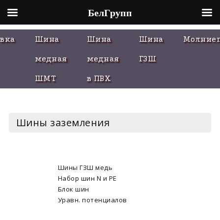
БелГрупп
Skip
вка
Шина
Шина
Шина
Молние
to
content
медная
медная
ГЗШ
ШМТ
в ПВХ
Шины заземления
Шины ГЗШ медь
Набор шин N и PE
Блок шин
Уравн. потенциалов