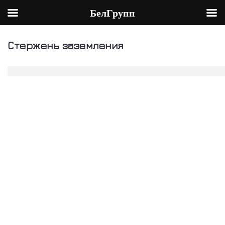
БелГрупп
Skip
to
Стержень заземления
content