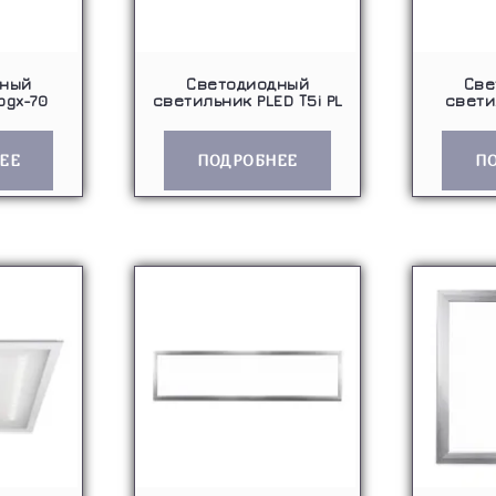
дный
Светодиодный
Све
pgx-70
светильник PLED Т5i PL
свети
ЕЕ
ПОДРОБНЕЕ
П