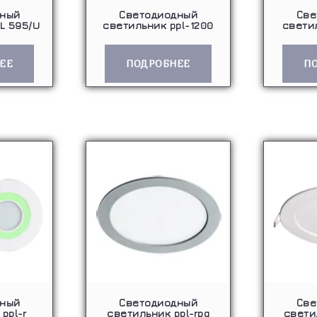
дный
Светодиодный
Све
L 595/U
светильник ppl-1200
свети
ЕЕ
ПОДРОБНЕЕ
П
дный
Светодиодный
Све
ppl-r
светильник ppl-rpg
свети