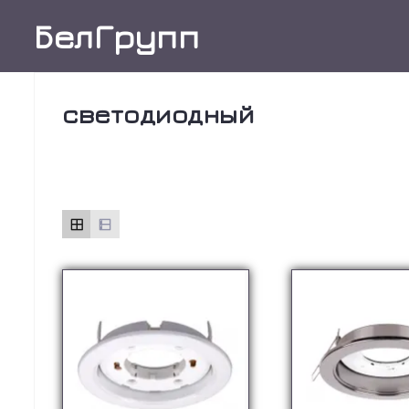
Skip
БелГрупп
to
content
светодиодный