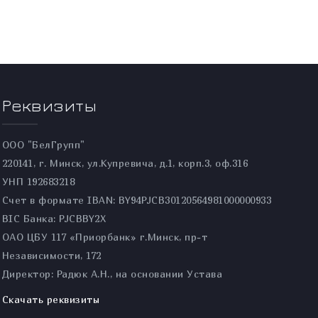
Реквизиты
ООО "БелГрупп"
220141, г. Минск, ул.Купревича, д.1, корп.3, оф.316
УНП 192683218
Счет в формате IBAN: BY94PJCB30120564981000000933
BIC Банка: PJCBBY2X
ОАО ЦБУ 117 «Приорбанк» г.Минск, пр-т
Независимости, 172
Директор: Радюк А.Н., на основании Устава
Скачать реквизиты