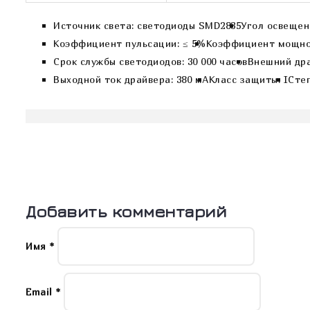
Источник света: светодиоды SMD2835
Угол освещени
Коэффициент пульсации: ≤ 5%
Коэффициент мощност
Срок службы светодиодов: 30 000 часов
Внешний дра
Выходной ток драйвера: 380 мА
Класс защиты: I
Степ
Навигация
по
записям
Добавить комментарий
Имя
*
Email
*