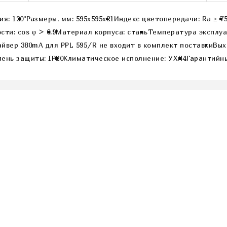
я: 120°
Размеры, мм: 595x595x21
Индекс цветопередачи: Ra ≥ 7
и: cos φ > 0,9
Материал корпуса: сталь
Температура эксплуат
йвер 380mA для PPL 595/R не входит в комплект поставки
Вых
ень защиты: IP20
Климатическое исполнение: УХЛ4
Гарантийны