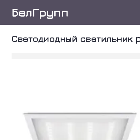
Skip
БелГрупп
to
content
Светодиодный светильник p