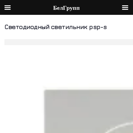
БелГрупп
Skip
to
Светодиодный светильник psp-s
content