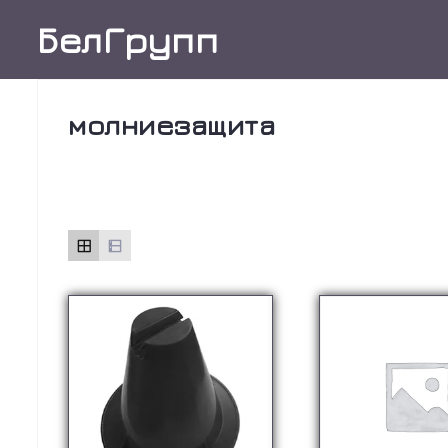
Skip
БелГрупп
to
content
молниезащита