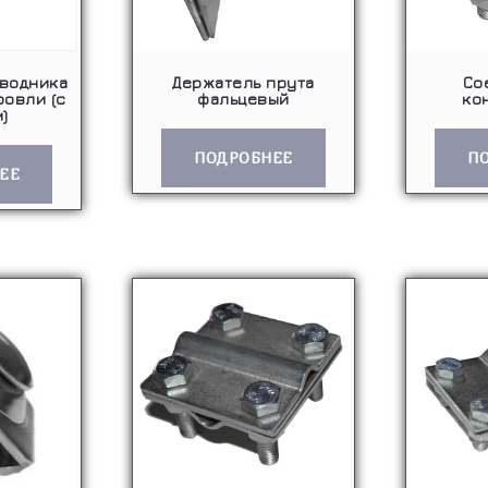
водника
Держатель прута
Со
ровли (с
фальцевый
ко
)
ПОДРОБНЕЕ
П
ЕЕ