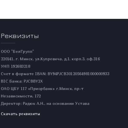
Реквизиты
ООО "БелГрупп"
220141, г. Минск, ул.Купревича, д.1, корп.3, оф.316
УНП 192683218
Счет в формате IBAN: BY94PJCB30120564981000000933
BIC Банка: PJCBBY2X
ОАО ЦБУ 117 «Приорбанк» г.Минск, пр-т
Независимости, 172
Директор: Радюк А.Н., на основании Устава
Скачать реквизиты