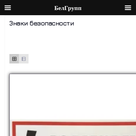
БелГрупп
Skip
Знаки безопасности
to
content